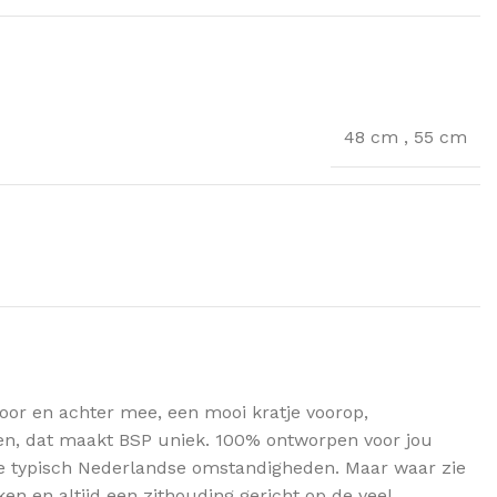
48 cm
,
55 cm
voor en achter mee, een mooi kratje voorop,
sen, dat maakt BSP uniek. 100% ontworpen voor jou
eze typisch Nederlandse omstandigheden. Maar waar zie
en en altijd een zithouding gericht op de veel