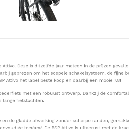
ttivo. Deze is ditzelfde jaar meteen in de prijzen gevalle
aarbij geprezen om het soepele schakelsysteem, de fijne b
SP Attivo het label beste koop en daarbij een mooie 7.8!
 moederfiets met een robuust ontwerp. Dankzij de comforta
s lange fietstochten.
me en de gladde afwerking zonder scherpe randen, gemakkeli
envoudige toegang. De BSP Attivo is uitgerust met de kra