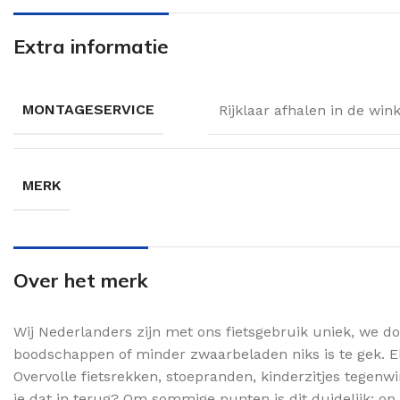
Extra informatie
MONTAGESERVICE
Rijklaar afhalen in de win
MERK
Over het merk
Wij Nederlanders zijn met ons fietsgebruik uniek, we d
boodschappen of minder zwaarbeladen niks is te gek. El
Overvolle fietsrekken, stoepranden, kinderzitjes tegen
je dat in terug? Om sommige punten is dit duidelijk: op