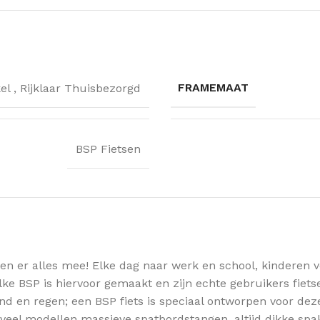
FRAMEMAAT
kel
,
Rijklaar Thuisbezorgd
BSP Fietsen
oen er alles mee! Elke dag naar werk en school, kinderen 
ke BSP is hiervoor gemaakt en zijn echte gebruikers fiet
wind en regen; een BSP fiets is speciaal ontworpen voor d
 veel modellen massieve spatbordstangen, altijd dikke spak