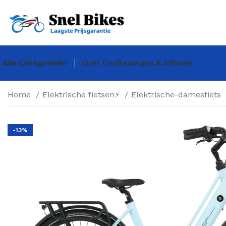
Alle Categorieën
Over Ons
Bezorgen & Afhalen
Home
Elektrische fietsen⚡
Elektrische-damesfiets
-13%