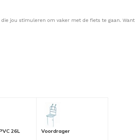
en die jou stimuleren om vaker met de fiets te gaan. Want
 PVC 26L
Voordrager
Axa Absolu
Transportfiets
Kettingslo