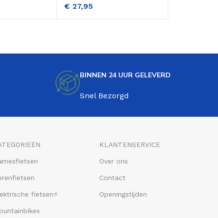
€
27,95
€
28,95
Lichtblauw
BINNEN 24 UUR GELEVERD
Snel Bezorgd
ATEGORIEËN
KLANTENSERVICE
amesfietsen
Over ons
renfietsen
Contact
ektrische fietsen⚡
Openingstijden
ountainbikes