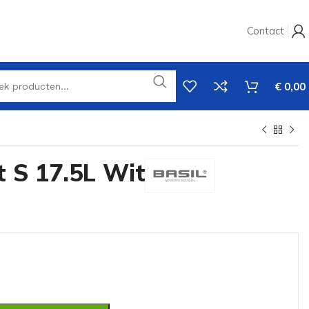
Contact
€
0,00
at S 17.5L Wit