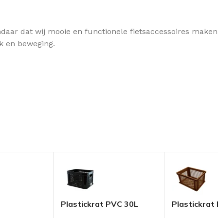
 Vandaar dat wij mooie en functionele fietsaccessoires mak
uk en beweging.
Plastickrat PVC 30L
Plastickrat
ets Mat
Zwart
Bruin