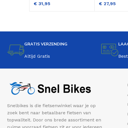
€
31,95
€
27,95
Blauw
GRATIS VERZENDING
LAA
Altijd Gratis
Best
Snelbikes is die fietsenwinkel waar je op
zoek bent naar betaalbare fietsen van
topwaliteit. Door ons brede assortiment en
ruime voorraad fietsen zit er voor iedereen