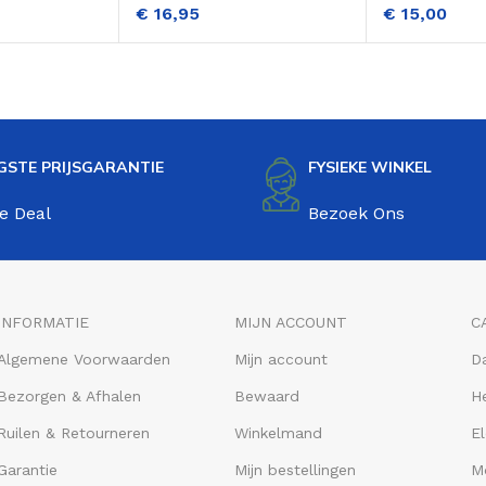
€
16,95
€
15,00
GSTE PRIJSGARANTIE
FYSIEKE WINKEL
e Deal
Bezoek Ons
INFORMATIE
MIJN ACCOUNT
C
Algemene Voorwaarden
Mijn account
D
Bezorgen & Afhalen
Bewaard
He
Ruilen & Retourneren
Winkelmand
El
Garantie
Mijn bestellingen
M