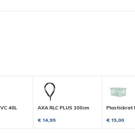
PVC 40L
AXA RLC PLUS 100cm
Plastickrat
Insteekketting
Muntgroen
€
14,95
€
15,00