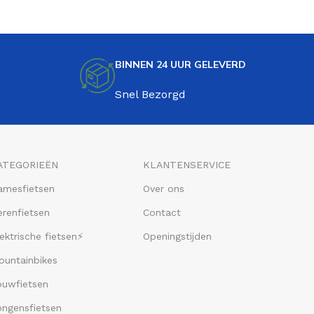
BINNEN 24 UUR GELEVERD
Snel Bezorgd
ATEGORIEËN
KLANTENSERVICE
amesfietsen
Over ons
renfietsen
Contact
ektrische fietsen⚡
Openingstijden
ountainbikes
ouwfietsen
ongensfietsen