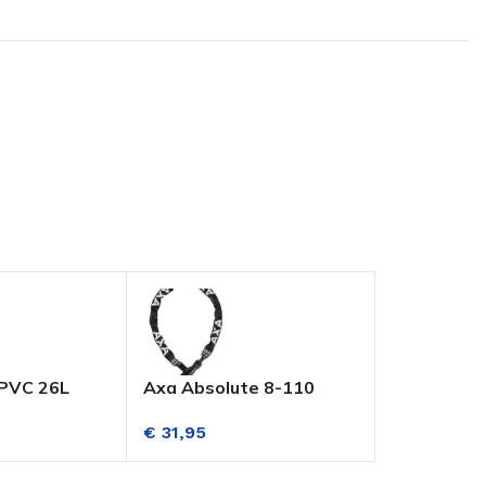
 PVC 26L
Axa Absolute 8-110
AXA Clinch
Kettingslot Zwart
Kettingslo
€
31,95
€
32,95