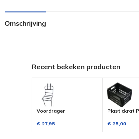
Omschrijving
Recent bekeken producten
Voordrager
Plastickrat 
Transportfiets Mat
Zwart
€
27,95
€
25,00
Blauw