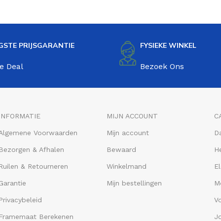
GSTE PRIJSGARANTIE
FYSIEKE WINKEL
e Deal
Bezoek Ons
INFORMATIE
MIJN ACCOUNT
C
Algemene Voorwaarden
Mijn account
D
Bezorgen & Afhalen
Bewaard
He
Ruilen & Retourneren
Winkelmand
El
Garantie
Mijn bestellingen
M
Privacybeleid
V
Framemaat Berekenen
J