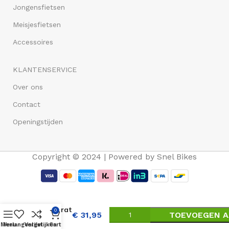
Jongensfietsen
Meisjesfietsen
Accessoires
KLANTENSERVICE
Over ons
Contact
Openingstijden
Copyright © 2024 | Powered by Snel Bikes
Basil
fietskrat
0
€
31,95
TOEVOEGEN A
L 40L
Menu
Verlangenlijst
Vergelijken
Cart