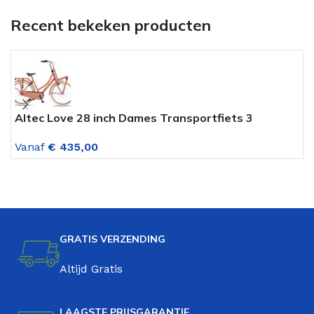
Recent bekeken producten
Altec Love 28 inch Dames Transportfiets 3
A
versnellingen Lavender
V
Vanaf
€
435,00
V
GRATIS VERZENDING
Altijd Gratis
LAAGSTE PRIJSGARANTIE