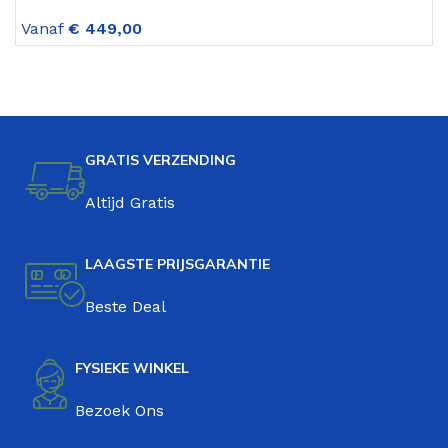
versnellingen Mat Zwart
v
Vanaf
€
449,00
V
GRATIS VERZENDING
Altijd Gratis
LAAGSTE PRIJSGARANTIE
Beste Deal
FYSIEKE WINKEL
Bezoek Ons