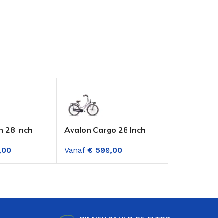
n 28 Inch
Avalon Cargo 28 Inch
Altec Vint
iets Dame 7
Damesfiets 3
Dames Tran
,00
Vanaf
€
599,00
Vanaf
€
319
en Mat
Versnellingen Oud Roze
versnellin