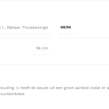
MERK
0 )
,
Rijklaar Thuisbezorgd
56 cm
houding. U heeft de keuze uit een groot aanbod zodat er alt
 Mountainbikes