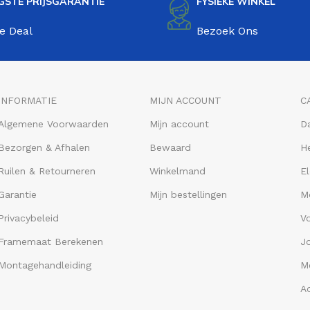
GSTE PRIJSGARANTIE
FYSIEKE WINKEL
e Deal
Bezoek Ons
INFORMATIE
MIJN ACCOUNT
C
Algemene Voorwaarden
Mijn account
D
Bezorgen & Afhalen
Bewaard
He
Ruilen & Retourneren
Winkelmand
El
Garantie
Mijn bestellingen
M
Privacybeleid
V
Framemaat Berekenen
J
Montagehandleiding
Me
A