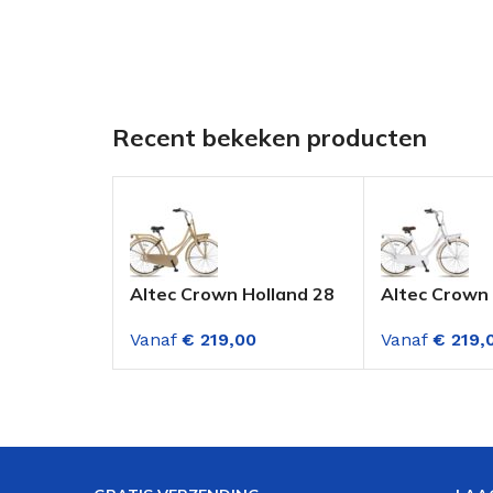
Recent bekeken producten
Altec Crown Holland 28
Altec Crown 
Inch Transportfiets
Inch Transpo
Vanaf
€
219,00
Vanaf
€
219,
Dame Gold
Dame Holyw