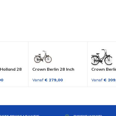
Holland 28
Crown Berlin 28 Inch
Crown Berli
rtfiets
Transportfiets Dame 7
Transportf
00
Vanaf
€
279,00
Vanaf
€
209
ood White
Versnellingen Ash Grey
Versnelling
Zwart