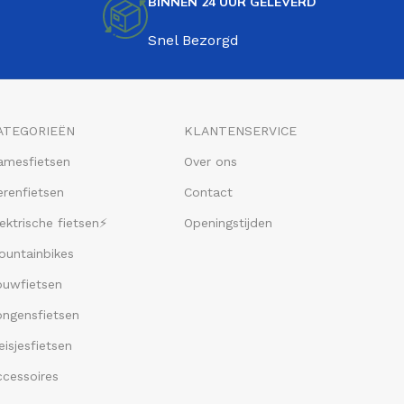
BINNEN 24 UUR GELEVERD
Snel Bezorgd
ATEGORIEËN
KLANTENSERVICE
amesfietsen
Over ons
renfietsen
Contact
ektrische fietsen⚡
Openingstijden
ountainbikes
ouwfietsen
ongensfietsen
isjesfietsen
ccessoires