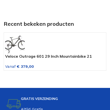
Recent bekeken producten
Veloce Outrage 601 29 Inch Mountainbike 21
U
Versnellingen Antraciet Groen
V
Vanaf
€
379,00
V
GRATIS VERZENDING
Altijd Gratis