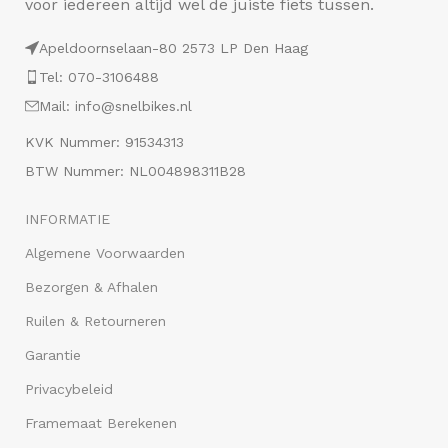
voor iedereen altijd wel de juiste fiets tussen.
Apeldoornselaan-80 2573 LP Den Haag
Tel: 070-3106488
Mail: info@snelbikes.nl
KVK Nummer: 91534313
BTW Nummer: NL004898311B28
INFORMATIE
Algemene Voorwaarden
Bezorgen & Afhalen
Ruilen & Retourneren
Garantie
Privacybeleid
Framemaat Berekenen