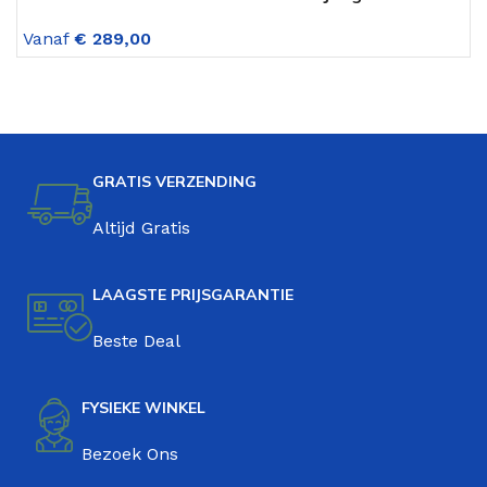
Groen 18 Versnellingen
v
Vanaf
€
289,00
V
GRATIS VERZENDING
Altijd Gratis
LAAGSTE PRIJSGARANTIE
Beste Deal
FYSIEKE WINKEL
Bezoek Ons