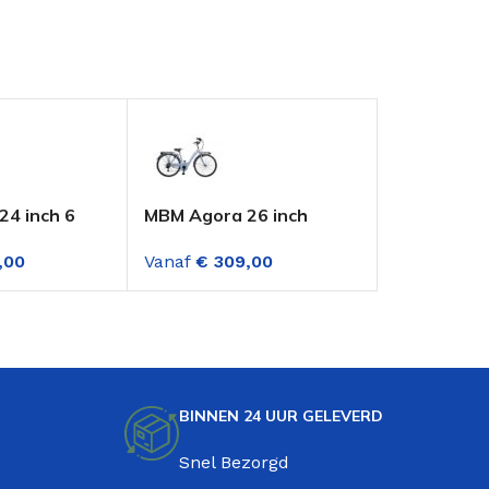
4 inch 6
MBM Agora 26 inch
Altec Urba
en Ivory
Meisjesfiets 6
Meisjes Tr
,00
Vanaf
€
309,00
Vanaf
€
26
Versnellingen Blauw
Mat Zwart
BINNEN 24 UUR GELEVERD
Snel Bezorgd