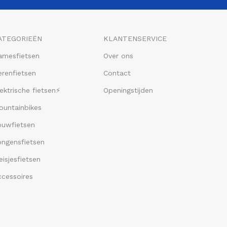
ATEGORIEËN
KLANTENSERVICE
amesfietsen
Over ons
renfietsen
Contact
ektrische fietsen⚡
Openingstijden
ountainbikes
ouwfietsen
ongensfietsen
isjesfietsen
ccessoires