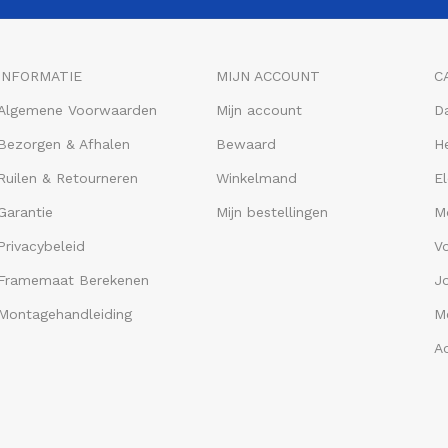
INFORMATIE
MIJN ACCOUNT
C
Algemene Voorwaarden
Mijn account
D
Bezorgen & Afhalen
Bewaard
He
Ruilen & Retourneren
Winkelmand
El
Garantie
Mijn bestellingen
M
Privacybeleid
V
Framemaat Berekenen
J
Montagehandleiding
Me
A