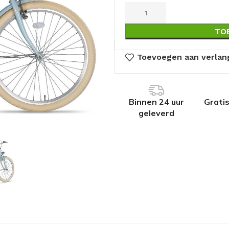
TO
Toevoegen aan verlang
Binnen 24 uur
Grati
geleverd