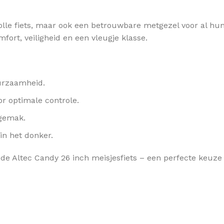
volle fiets, maar ook een betrouwbare metgezel voor al hun 
fort, veiligheid en een vleugje klasse.
uurzaamheid.
r optimale controle.
 gemak.
 in het donker.
e Altec Candy 26 inch meisjesfiets – een perfecte keuze vo