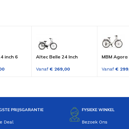
4 inch 6
Altec Belle 24 Inch
MBM Agora 2
n Munt
Meisjesfiets Shadow
Versnelling
00
Vanaf
€
269,00
Vanaf
€
299
Grijs
GSTE PRIJSGARANTIE
FYSIEKE WINKEL
e Deal
Bezoek Ons