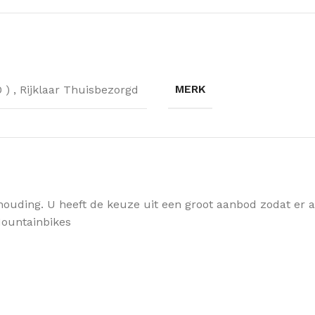
MERK
0 )
,
Rijklaar Thuisbezorgd
houding. U heeft de keuze uit een groot aanbod zodat er alt
 Mountainbikes