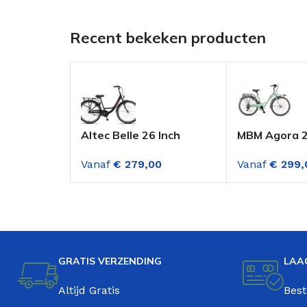
Recent bekeken producten
Altec Belle 26 Inch
MBM Agora 2
Meisjesfiets Black
Versnellinge
Vanaf
€
279,00
Vanaf
€
299,
Salmon
Groen
GRATIS VERZENDING
LAA
Altijd Gratis
Best