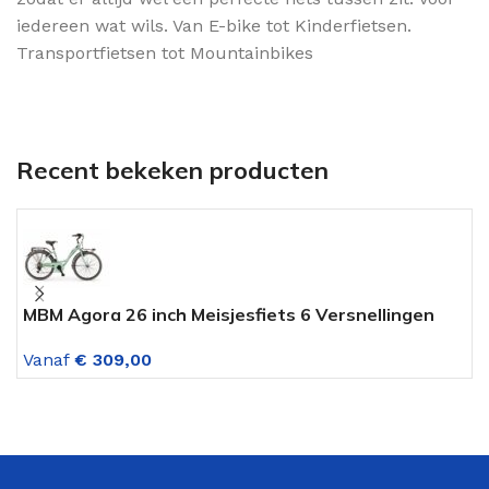
iedereen wat wils. Van E-bike tot Kinderfietsen.
Transportfietsen tot Mountainbikes
Recent bekeken producten
MBM Agora 26 inch Meisjesfiets 6 Versnellingen
M
Munt Groen
V
Vanaf
€
309,00
V