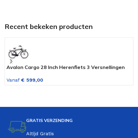
Recent bekeken producten
Avalon Cargo 28 Inch Herenfiets 3 Versnellingen
A
Mat Zwart
M
Vanaf
€
599,00
V
GRATIS VERZENDING
Altijd Gratis