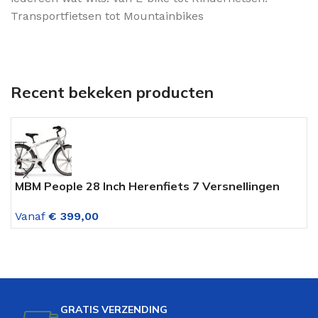
Transportfietsen tot Mountainbikes
Recent bekeken producten
MBM People 28 Inch Herenfiets 7 Versnellingen
A
Wit-titaan
M
Vanaf
€
399,00
V
GRATIS VERZENDING