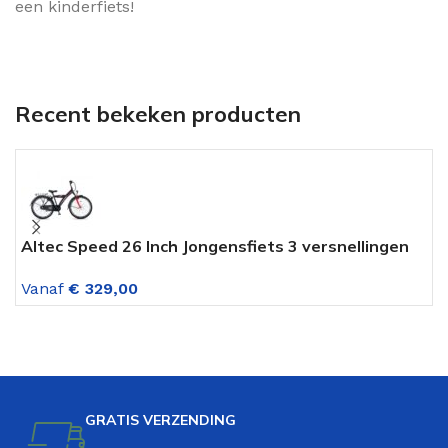
een kinderfiets!
Recent bekeken producten
Altec Speed 26 Inch Jongensfiets 3 versnellingen
V
Fire Red
7
Vanaf
€
329,00
V
GRATIS VERZENDING