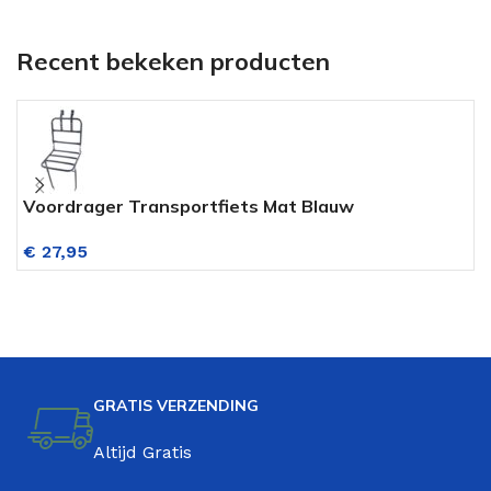
Recent bekeken producten
Voordrager Transportfiets Mat Blauw
P
€
27,95
GRATIS VERZENDING
Altijd Gratis