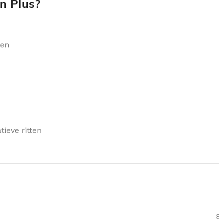
n Plus?
pen
ieve ritten