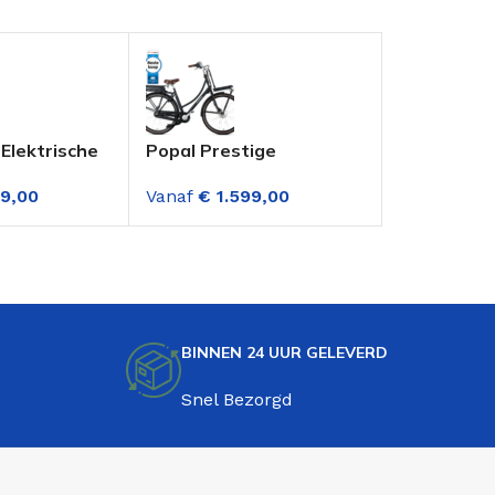
Elektrische
Popal Prestige
Popal Pres
ch Dame
Elektrische
Elektrische
9,00
Vanaf
€
1.599,00
Vanaf
€
1.4
snelling
Transportfiets Dame 7
Transportf
Versnellingen Mat
Versnellin
Zwart
Zwart
BINNEN 24 UUR GELEVERD
Snel Bezorgd