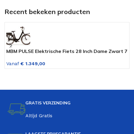
Recent bekeken producten
MBM PULSE Elektrische Fiets 28 Inch Dame Zwart 7
M
Versnelling
L
Vanaf
€
1.349,00
V
GRATIS VERZENDING
Altijd Gratis