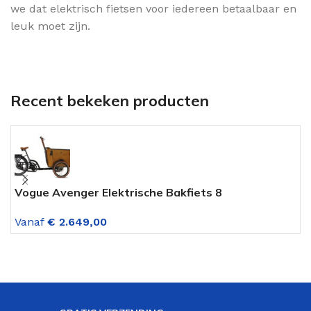
we dat elektrisch fietsen voor iedereen betaalbaar en
leuk moet zijn.
Recent bekeken producten
Vogue Avenger Elektrische Bakfiets 8
V
Versnellingen Mat Zwart Bruin
M
Vanaf
€
2.649,00
V