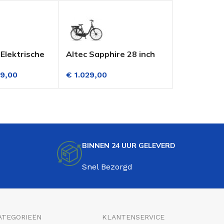
Elektrische
Altec Sapphire 28 inch
Altec Onyx
ch Dame
Elektrische Fiets Dame 3
Elektrisch
9,00
€
1.029,00
€
1.029,00
snelling
Versnellingen Mat
Versnellin
Zwart
Zwart
BINNEN 24 UUR GELEVERD
Snel Bezorgd
ATEGORIEËN
KLANTENSERVICE