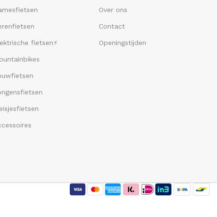
amesfietsen
Over ons
renfietsen
Contact
ektrische fietsen⚡
Openingstijden
ountainbikes
ouwfietsen
ongensfietsen
isjesfietsen
ccessoires