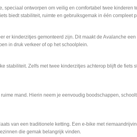
 speciaal ontworpen om veilig en comfortabel twee kinderen te 
iets biedt stabiliteit, ruimte en gebruiksgemak in één compleet p
er er kinderzitjes gemonteerd zijn. Dit maakt de Avalanche een
pen in druk verkeer of op het schoolplein.
stabiliteit. Zelfs met twee kinderzitjes achterop blijft de fiets
.
ruime mand. Hierin neem je eenvoudig boodschappen, schooltass
ts van een traditionele ketting. Een e-bike met riemaandrijving 
gezinnen die gemak belangrijk vinden.