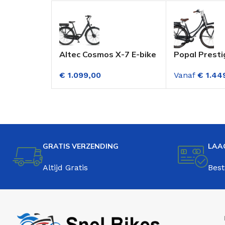
Altec Cosmos X-7 E-bike
Popal Presti
Dame 28 Inch 7
Elektrische
€
1.099,00
Vanaf
€
1.44
Versnellingen
Transportfi
(Voorwielmotor)
Versnellinge
Hydraulisch Mat Zwart
Zwart
GRATIS VERZENDING
LAA
Altijd Gratis
Best