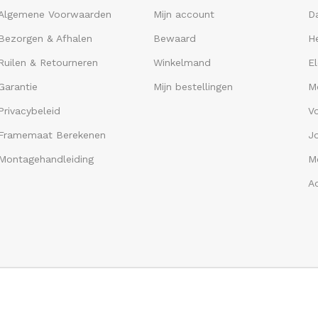
Algemene Voorwaarden
Mijn account
D
Bezorgen & Afhalen
Bewaard
He
Ruilen & Retourneren
Winkelmand
El
Garantie
Mijn bestellingen
M
Privacybeleid
V
Framemaat Berekenen
J
Montagehandleiding
Me
A