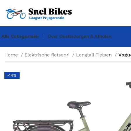
Alle Categorieën
Over Ons
Bezorgen & Afhalen
Home
Elektrische fietsen⚡
Longtail Fietsen
Vogue
-14%