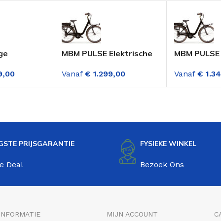
ge
MBM PULSE Elektrische
MBM PULSE 
Fiets 26 Inch Dame
Fiets 28 In
9,00
Vanaf
€
1.299,00
Vanaf
€
1.34
ets Dame 3
Zwart 7 Versnelling
Zwart 7 Ver
n Mat
GSTE PRIJSGARANTIE
FYSIEKE WINKEL
e Deal
Bezoek Ons
INFORMATIE
MIJN ACCOUNT
C