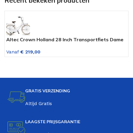
Recent bekeken producten
Altec Crown Holland 28 Inch Transportfiets Dame
A
Holywood White
v
Vanaf
€
219,00
V
GRATIS VERZENDING
Altijd Gratis
LAAGSTE PRIJSGARANTIE