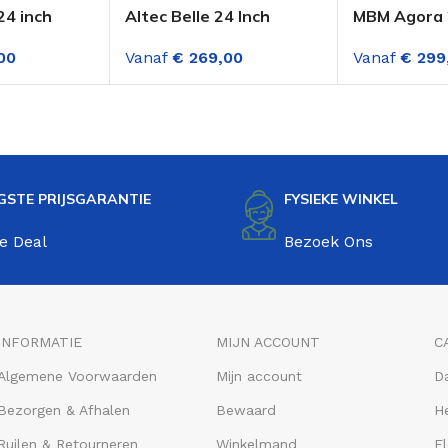
24 inch
Altec Belle 24 Inch
MBM Agora 2
sportfiets
Meisjesfiets Roze
Versnelling
00
Vanaf
€
269,00
Vanaf
€
299
GSTE PRIJSGARANTIE
FYSIEKE WINKEL
e Deal
Bezoek Ons
INFORMATIE
MIJN ACCOUNT
C
Algemene Voorwaarden
Mijn account
D
Bezorgen & Afhalen
Bewaard
He
Ruilen & Retourneren
Winkelmand
El