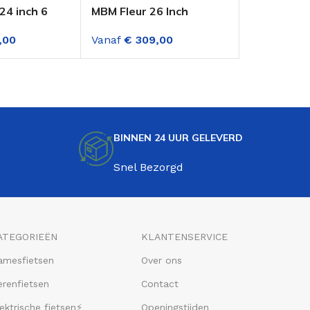
4 inch 6
MBM Fleur 26 Inch
MBM Agora
en Ivory
Meisjesfiets 6
Meisjesfiet
,00
Vanaf
€
309,00
Vanaf
€
30
Versnellingen Wit
Versnellin
Groen
BINNEN 24 UUR GELEVERD
Snel Bezorgd
ATEGORIEËN
KLANTENSERVICE
amesfietsen
Over ons
renfietsen
Contact
ektrische fietsen⚡
Openingstijden