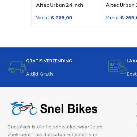
Altec Urban 24 inch
Altec Urban 
Meisjes Transportfiets
Meisjes Tran
Vanaf
€
269,00
Vanaf
€
269,
Mat Zwart
Lichtblauw
GRATIS VERZENDING
LAA
Altijd Gratis
Best
Snelbikes is die fietsenwinkel waar je op
zoek bent naar betaalbare fietsen van