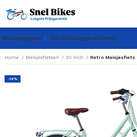
Alle Categorieën
Over Ons
Bezorgen & Afhalen
Home
Meisjesfietsen
20 inch
Retro Meisjesfiets
-14%