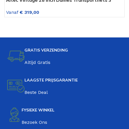
Altec Vintage 28 inch Dames Transportfiets 3
C
versnellingen Mat Zwart
V
Vanaf
€
319,00
V
GRATIS VERZENDING
Altijd Gratis
LAAGSTE PRIJSGARANTIE
Beste Deal
FYSIEKE WINKEL
Bezoek Ons