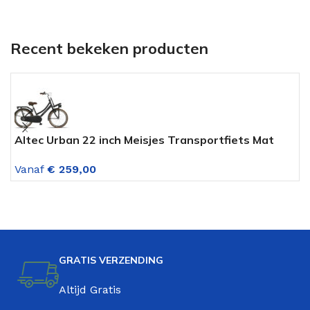
Recent bekeken producten
Altec Urban 22 inch Meisjes Transportfiets Mat
C
Zwart
V
Vanaf
€
259,00
V
GRATIS VERZENDING
Altijd Gratis