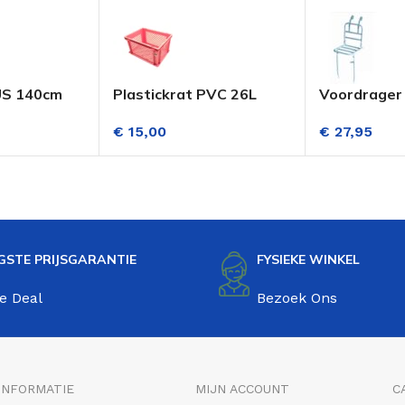
US 140cm
Plastickrat PVC 26L
Voordrager
ng
Roze
Transportfi
€
15,00
€
27,95
Lichtblauw
GSTE PRIJSGARANTIE
FYSIEKE WINKEL
e Deal
Bezoek Ons
INFORMATIE
MIJN ACCOUNT
C