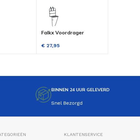
Falkx Voordrager
AXA Ren 2 
ets
Transportfiets Zwart
Zwart
€
27,95
€
12,95
BINNEN 24 UUR GELEVERD
Snel Bezorgd
ATEGORIEËN
KLANTENSERVICE