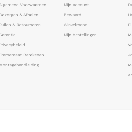
Algemene Voorwaarden
Mijn account
D
Bezorgen & Afhalen
Bewaard
He
Ruilen & Retourneren
Winkelmand
El
Garantie
Mijn bestellingen
M
Privacybeleid
V
Framemaat Berekenen
J
Montagehandleiding
Me
A