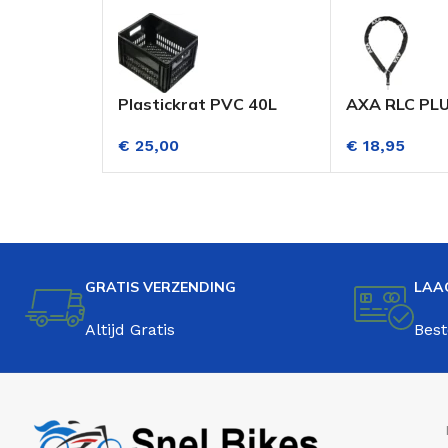
Plastickrat PVC 40L
AXA RLC PL
Zwart
Insteekketti
€
25,00
€
18,95
GRATIS VERZENDING
LAA
Altijd Gratis
Best