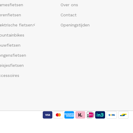
amesfietsen
Over ons
renfietsen
Contact
ektrische fietsen⚡
Openingstijden
ountainbikes
ouwfietsen
ongensfietsen
isjesfietsen
ccessoires