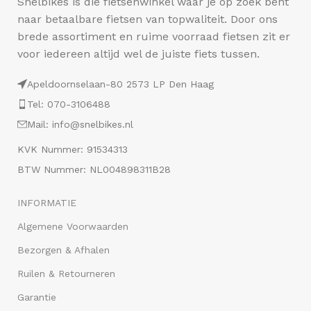
Snelbikes is die fietsenwinkel waar je op zoek bent
naar betaalbare fietsen van topwaliteit. Door ons
brede assortiment en ruime voorraad fietsen zit er
voor iedereen altijd wel de juiste fiets tussen.
Apeldoornselaan-80 2573 LP Den Haag
Tel: 070-3106488
Mail: info@snelbikes.nl
KVK Nummer: 91534313
BTW Nummer: NL004898311B28
INFORMATIE
Algemene Voorwaarden
Bezorgen & Afhalen
Ruilen & Retourneren
Garantie