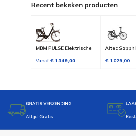
Recent bekeken producten
MBM PULSE Elektrische
Altec Sapphi
Fiets 28 Inch Dame
Elektrische 
Vanaf
€
1.349,00
€
1.029,00
Zwart 7 Versnelling
Versnellinge
Zwart
GRATIS VERZENDING
LAA
Altijd Gratis
Best