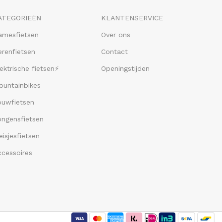
ATEGORIEËN
KLANTENSERVICE
amesfietsen
Over ons
renfietsen
Contact
ektrische fietsen⚡
Openingstijden
ountainbikes
ouwfietsen
ongensfietsen
isjesfietsen
ccessoires