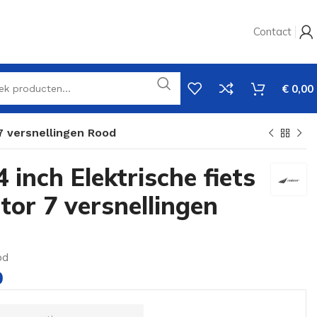
Contact
€
0,00
7 versnellingen Rood
nch Elektrische fiets
or 7 versnellingen
od
0