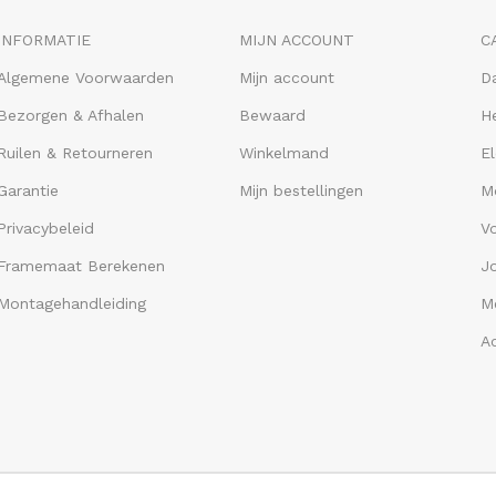
INFORMATIE
MIJN ACCOUNT
C
Algemene Voorwaarden
Mijn account
D
Bezorgen & Afhalen
Bewaard
He
Ruilen & Retourneren
Winkelmand
El
Garantie
Mijn bestellingen
M
Privacybeleid
V
Framemaat Berekenen
J
Montagehandleiding
Me
A