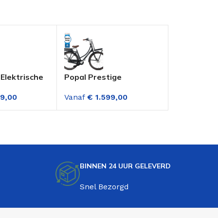
Elektrische
Popal Prestige
MBM PULSE 
ch Dame
Elektrische
Fiets 26 I
9,00
Vanaf
€
1.599,00
Vanaf
€
1.2
snelling
Transportfiets Dame 7
Creme 7 Ve
Versnellingen Mat
Zwart
BINNEN 24 UUR GELEVERD
Snel Bezorgd