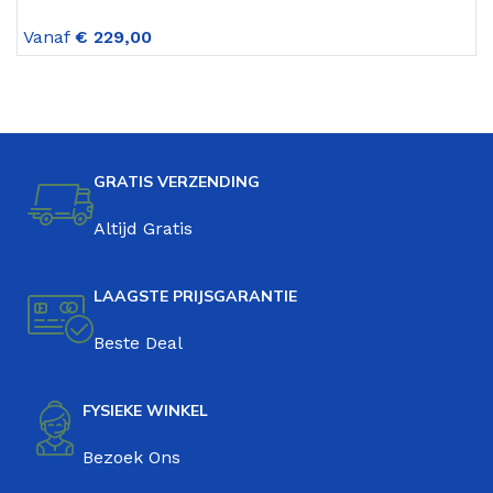
versnellingen jongens Rood
Z
Vanaf
€
229,00
V
GRATIS VERZENDING
Altijd Gratis
LAAGSTE PRIJSGARANTIE
Beste Deal
FYSIEKE WINKEL
Bezoek Ons