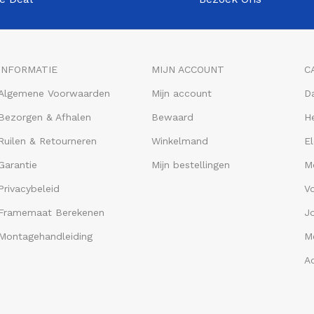
INFORMATIE
MIJN ACCOUNT
C
Algemene Voorwaarden
Mijn account
D
Bezorgen & Afhalen
Bewaard
He
Ruilen & Retourneren
Winkelmand
El
Garantie
Mijn bestellingen
M
Privacybeleid
V
Framemaat Berekenen
J
Montagehandleiding
Me
A