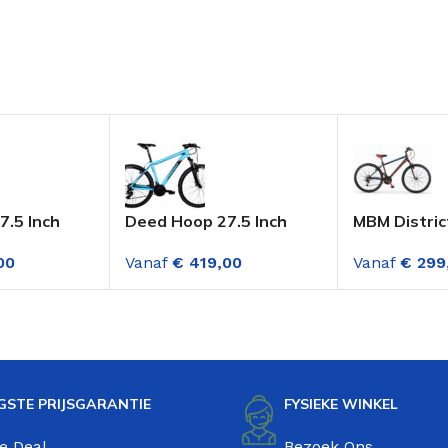
.5 Inch
Deed Hoop 27.5 Inch
MBM Distric
e 21
Mountainbike 21
Mountainbi
00
Vanaf
€
419,00
Vanaf
€
299
n Zwart
Versnellingen Blauw
Zwart-Rood
Versnelling
GSTE PRIJSGARANTIE
FYSIEKE WINKEL
e Deal
Bezoek Ons