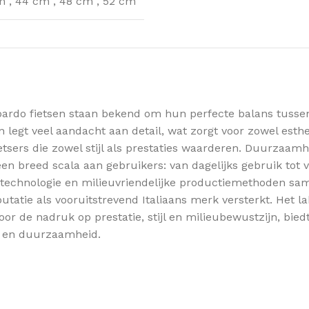
cm
,
44 cm
,
48 cm
,
52 cm
ardo fietsen staan bekend om hun perfecte balans tussen 
 legt veel aandacht aan detail, wat zorgt voor zowel esthe
sers die zowel stijl als prestaties waarderen. Duurzaamhe
een breed scala aan gebruikers: van dagelijks gebruik tot 
e technologie en milieuvriendelijke productiemethoden s
tie als vooruitstrevend Italiaans merk versterkt. Het lab
 de nadruk op prestatie, stijl en milieubewustzijn, biedt
ie en duurzaamheid.