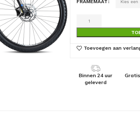
FRAMEMAAT
TO
Toevoegen aan verlang
Binnen 24 uur
Grati
geleverd