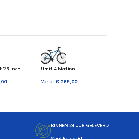
t 26 Inch
Umit 4 Motion
Deed Hoop 
ke Jongens
Mountainbike 27.5 Inch
Mountainbi
,00
Vanaf
€
269,00
Vanaf
€
379
 18
Heer 21 Versnellingen
Versnellin
en
Blauw
BINNEN 24 UUR GELEVERD
Snel Bezorgd