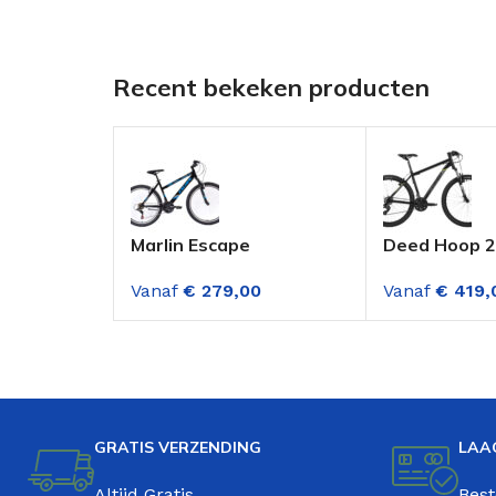
Recent bekeken producten
Marlin Escape
Deed Hoop 27
Mountainbike 26 Inch 18
Mountainbik
Vanaf
€
279,00
Vanaf
€
419,
Versnellingen Zwart-
Versnellinge
blauw
GRATIS VERZENDING
LAA
Altijd Gratis
Best