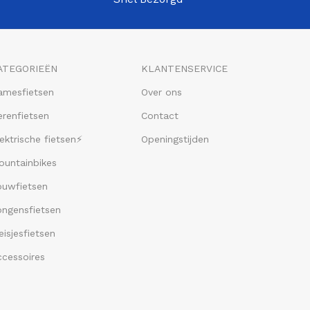
ATEGORIEËN
KLANTENSERVICE
amesfietsen
Over ons
renfietsen
Contact
ektrische fietsen⚡
Openingstijden
ountainbikes
ouwfietsen
ongensfietsen
isjesfietsen
ccessoires