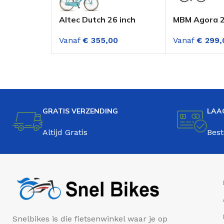
Altec Dutch 26 inch
MBM Agora 2
Meisjesfiets 3
Versnellinge
Vanaf
€
355,00
Vanaf
€
299,
versnellingen
transportfiets
Lichtblauw
GRATIS VERZENDING
LAA
Altijd Gratis
Best
Snelbikes is die fietsenwinkel waar je op