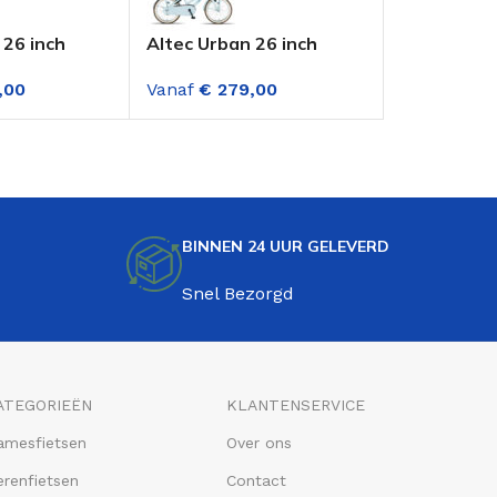
 26 inch
Altec Urban 26 inch
MBM Agora 
nsportfiets
Meisjes Transportfiets
Versnelling
,00
Vanaf
€
279,00
Vanaf
€
29
Lichtblauw
BINNEN 24 UUR GELEVERD
Snel Bezorgd
ATEGORIEËN
KLANTENSERVICE
amesfietsen
Over ons
renfietsen
Contact