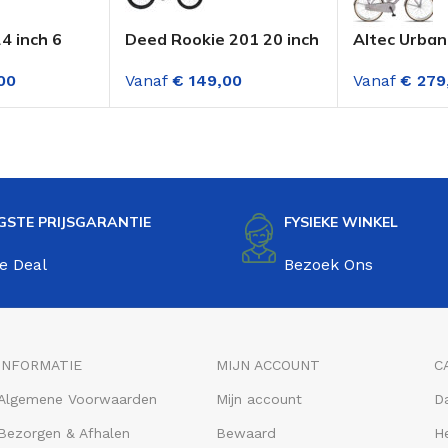
4 inch 6
Deed Rookie 201 20 inch
Altec Urban
n Blauw
mountainbike Fuschia
Meisjes Tra
00
Vanaf
€
149,00
Vanaf
€
279
Sand
GSTE PRIJSGARANTIE
FYSIEKE WINKEL
e Deal
Bezoek Ons
INFORMATIE
MIJN ACCOUNT
C
Algemene Voorwaarden
Mijn account
D
Bezorgen & Afhalen
Bewaard
He