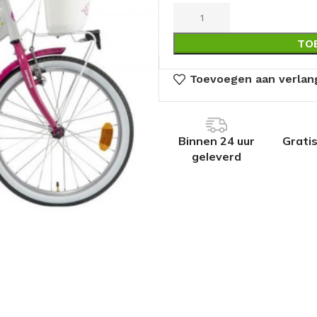
TO
Toevoegen aan verlang
Binnen 24 uur
Grati
geleverd