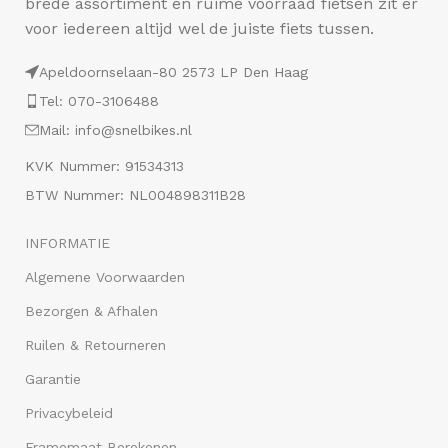
brede assortiment en ruime voorraad fietsen zit er
voor iedereen altijd wel de juiste fiets tussen.
Apeldoornselaan-80 2573 LP Den Haag
Tel: 070-3106488
Mail: info@snelbikes.nl
KVK Nummer: 91534313
BTW Nummer: NL004898311B28
INFORMATIE
Algemene Voorwaarden
Bezorgen & Afhalen
Ruilen & Retourneren
Garantie
Privacybeleid
Framemaat Berekenen