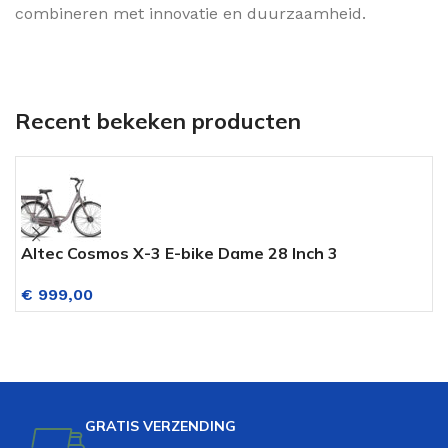
combineren met innovatie en duurzaamheid.
Recent bekeken producten
Altec Cosmos X-3 E-bike Dame 28 Inch 3
D
Versnellingen 14AH518WH Dim Gray
V
€
999,00
V
GRATIS VERZENDING