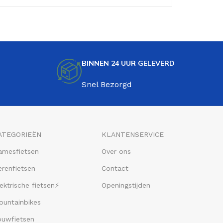
BINNEN 24 UUR GELEVERD
Snel Bezorgd
ATEGORIEËN
KLANTENSERVICE
amesfietsen
Over ons
renfietsen
Contact
ektrische fietsen⚡
Openingstijden
ountainbikes
ouwfietsen