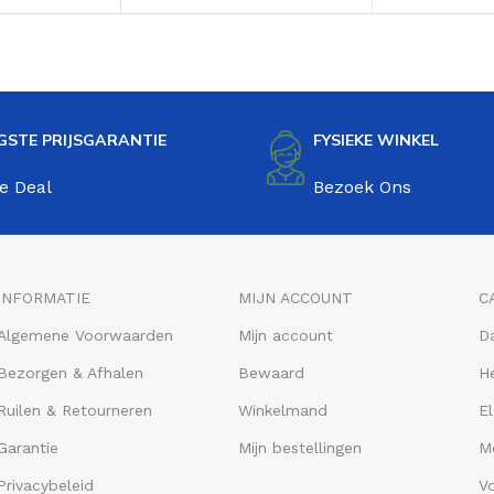
Roze
GSTE PRIJSGARANTIE
FYSIEKE WINKEL
e Deal
Bezoek Ons
INFORMATIE
MIJN ACCOUNT
C
Algemene Voorwaarden
Mijn account
D
Bezorgen & Afhalen
Bewaard
He
Ruilen & Retourneren
Winkelmand
El
Garantie
Mijn bestellingen
M
Privacybeleid
V