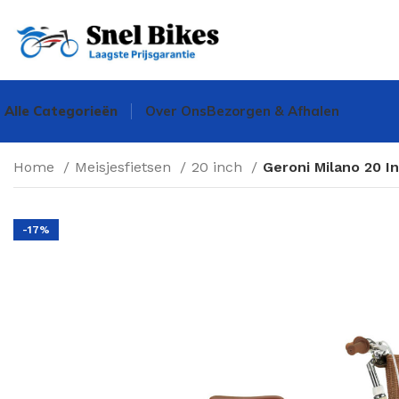
Alle Categorieën
Over Ons
Bezorgen & Afhalen
Home
Meisjesfietsen
20 inch
Geroni Milano 20 I
-17%