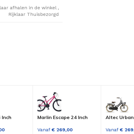
klaar afhalen in de winkel
,
Rijklaar Thuisbezorgd
 Inch
Marlin Escape 24 Inch
Altec Urban
6
Mountainbike Meisjes 18
Meisjes Tra
00
Vanaf
€
269,00
Vanaf
€
269
n Zwart
Versnellingen Fuschia-
Mat Zwart