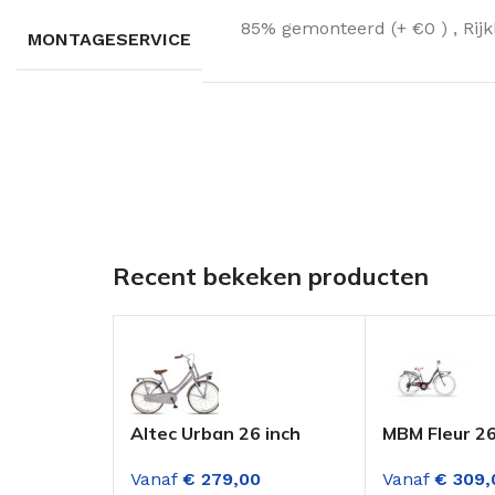
85% gemonteerd (+ €0 )
,
Rij
MONTAGESERVICE
Recent bekeken producten
Altec Urban 26 inch
MBM Fleur 26
Meisjes Transportfiets
Meisjesfiets 
Vanaf
€
279,00
Vanaf
€
309,
Sand
Versnellinge