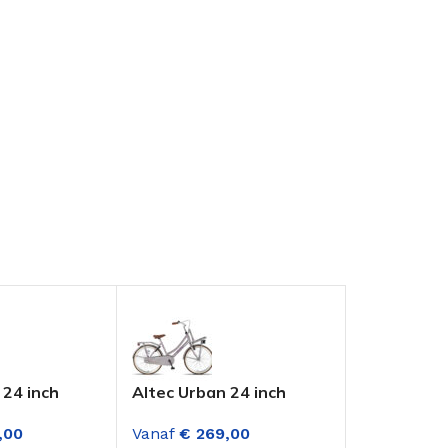
 24 inch
Altec Urban 24 inch
Altec Urba
nsportfiets
Meisjes Transportfiets
Meisjes Tr
,00
Vanaf
€
269,00
Vanaf
€
26
Sand
Lichtblauw