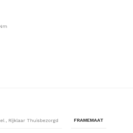
 Nm
FRAMEMAAT
kel
,
Rijklaar Thuisbezorgd