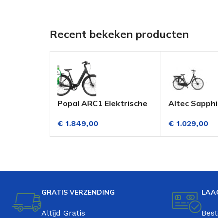
Recent bekeken producten
Popal ARC1 Elektrische
Altec Sapphi
Damesfiets 28 Inch
Elektrische 
€
1.849,00
€
1.029,00
(Riemaandrijving)
Versnellinge
Hydraulisch.Disc Mat
Zwart
Zwart
GRATIS VERZENDING
LAA
Altijd Gratis
Best