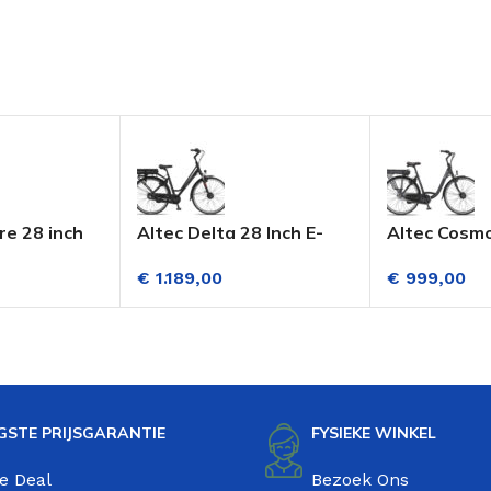
re 28 inch
Altec Delta 28 Inch E-
Altec Cosmo
Fiets Dame 3
bike Dame 3
Dame 28 Inc
€
1.189,00
€
999,00
n Mat
Versnellingen V-brake
Versnelling
Mat Zwart
14AH518WH
GSTE PRIJSGARANTIE
FYSIEKE WINKEL
e Deal
Bezoek Ons