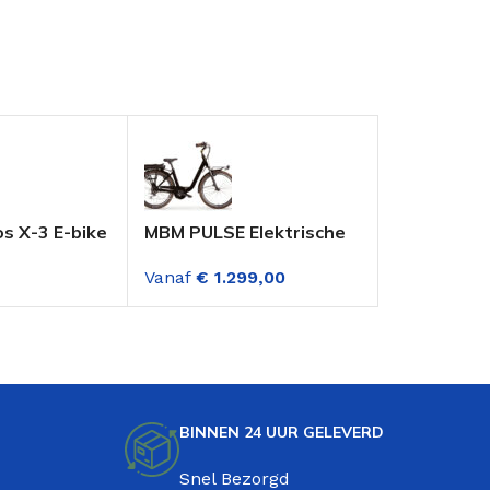
s X-3 E-bike
MBM PULSE Elektrische
MBM PULSE 
h 3
Fiets 26 Inch Dame
Fiets 26 I
Vanaf
€
1.299,00
Vanaf
€
1.2
en
Zwart 7 Versnelling
Lichtblauw
 Mat Zwart
BINNEN 24 UUR GELEVERD
Snel Bezorgd