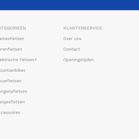
ATEGORIEËN
KLANTENSERVICE
amesfietsen
Over ons
renfietsen
Contact
ektrische fietsen⚡
Openingstijden
ountainbikes
ouwfietsen
ongensfietsen
isjesfietsen
ccessoires