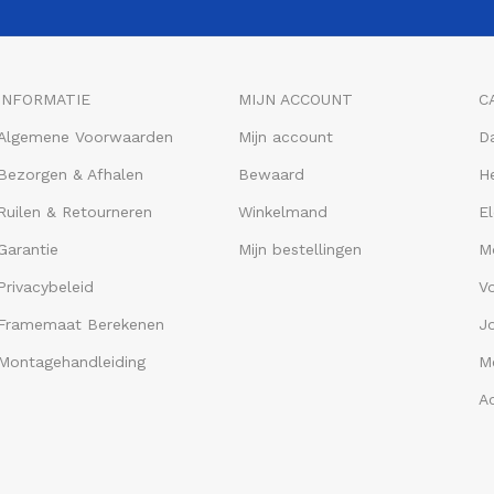
INFORMATIE
MIJN ACCOUNT
C
Algemene Voorwaarden
Mijn account
D
Bezorgen & Afhalen
Bewaard
He
Ruilen & Retourneren
Winkelmand
El
Garantie
Mijn bestellingen
M
Privacybeleid
V
Framemaat Berekenen
J
Montagehandleiding
Me
A