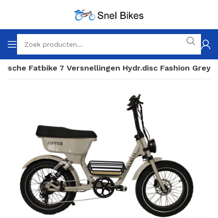
trische Fatbike 7 Versnellingen Hydr.disc Fashion Grey