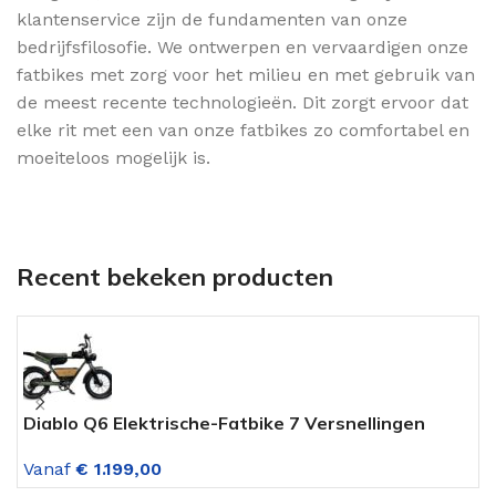
klantenservice zijn de fundamenten van onze
bedrijfsfilosofie. We ontwerpen en vervaardigen onze
fatbikes met zorg voor het milieu en met gebruik van
de meest recente technologieën. Dit zorgt ervoor dat
elke rit met een van onze fatbikes zo comfortabel en
moeiteloos mogelijk is.
Recent bekeken producten
Diablo Q6 Elektrische-Fatbike 7 Versnellingen
D
(Hydraulisch Disc) Mat Groen
G
Vanaf
€
1.199,00
V