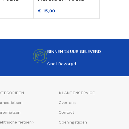
Roze
Bruin
€
15,00
€
15,00
BINNEN 24 UUR GELEVERD
Snel Bezorgd
ATEGORIEËN
KLANTENSERVICE
amesfietsen
Over ons
renfietsen
Contact
ektrische fietsen⚡
Openingstijden