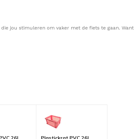
en die jou stimuleren om vaker met de fiets te gaan. Want
 PVC 26L
Plastickrat PVC 26L
Plastickra