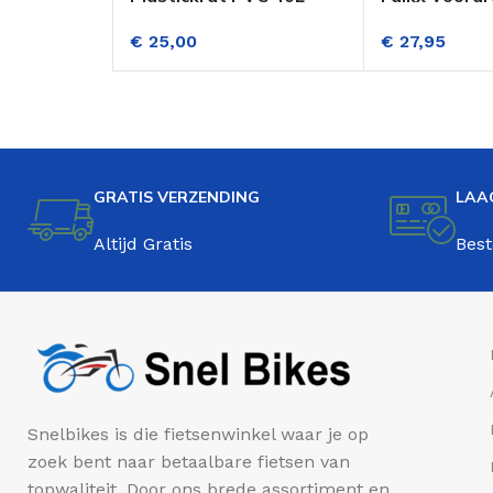
Zwart
Transportfi
€
25,00
€
27,95
GRATIS VERZENDING
LAA
Altijd Gratis
Best
Snelbikes is die fietsenwinkel waar je op
zoek bent naar betaalbare fietsen van
topwaliteit. Door ons brede assortiment en