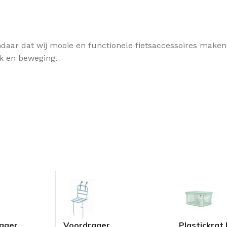
 Vandaar dat wij mooie en functionele fietsaccessoires mak
uk en beweging.
rager
Voordrager
Plastickrat