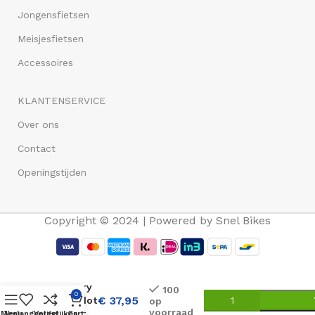
Jongensfietsen
Meisjesfietsen
Accessoires
KLANTENSERVICE
Over ons
Contact
Openingstijden
Copyright © 2024 | Powered by Snel Bikes
AXA
Victory
100
0
Ringslot
€
37,95
op
voorraad
Zwart
Menu
Verlangenlijst
Vergelijken
Cart