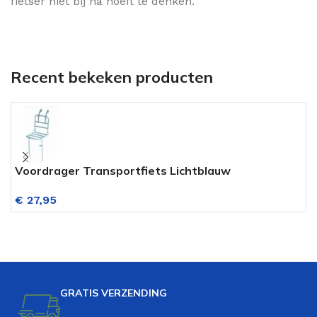
fietser niet bij na hoeft te denken.
Recent bekeken producten
Voordrager Transportfiets Lichtblauw
A
€
27,95
GRATIS VERZENDING