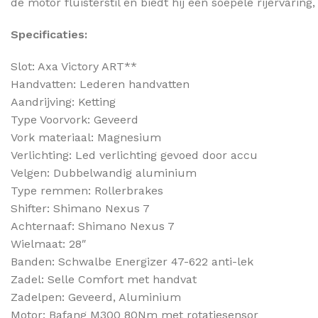
de motor fluisterstil en biedt hij een soepele rijervar
Specificaties:
Slot: Axa Victory ART**
Handvatten: Lederen handvatten
Aandrijving: Ketting
Type Voorvork: Geveerd
Vork materiaal: Magnesium
Verlichting: Led verlichting gevoed door accu
Velgen: Dubbelwandig aluminium
Type remmen: Rollerbrakes
Shifter: Shimano Nexus 7
Achternaaf: Shimano Nexus 7
Wielmaat: 28″
Banden: Schwalbe Energizer 47-622 anti-lek
Zadel: Selle Comfort met handvat
Zadelpen: Geveerd, Aluminium
Motor: Bafang M300 80Nm met rotatiesensor