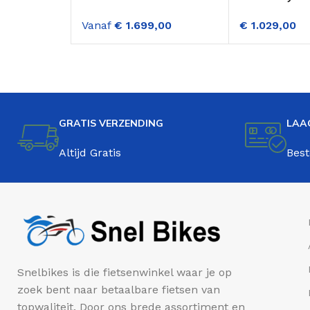
Inch E-bike Dame 7
Elektrische 
Vanaf
€
1.699,00
€
1.029,00
Versnellingen
Versnellinge
Middenmotor Ivoorwit
Zwart
GRATIS VERZENDING
LAA
Altijd Gratis
Best
Snelbikes is die fietsenwinkel waar je op
zoek bent naar betaalbare fietsen van
topwaliteit. Door ons brede assortiment en