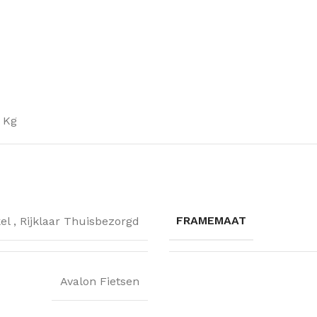
 Kg
FRAMEMAAT
kel
,
Rijklaar Thuisbezorgd
Avalon Fietsen