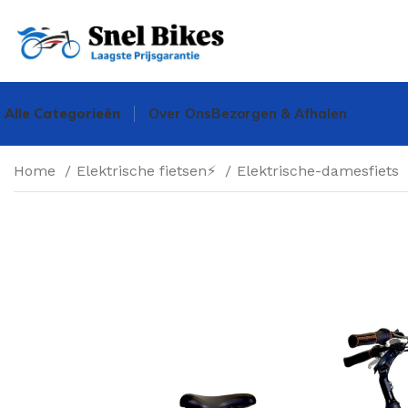
Alle Categorieën
Over Ons
Bezorgen & Afhalen
Home
Elektrische fietsen⚡
Elektrische-damesfiets