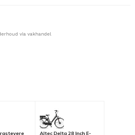
derhoud via vakhandel
rastevere
Altec Delta 28 Inch E-
MBM PULSE 