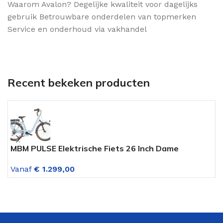
Waarom Avalon? Degelijke kwaliteit voor dagelijks
gebruik Betrouwbare onderdelen van topmerken
Service en onderhoud via vakhandel
Recent bekeken producten
MBM PULSE Elektrische Fiets 26 Inch Dame
L
Lichtblauw 7 Versnelling
V
Vanaf
€
1.299,00
V