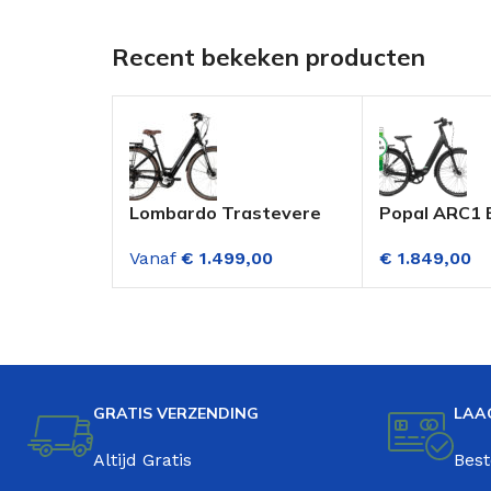
Recent bekeken producten
Lombardo Trastevere
Popal ARC1 E
28 Inch E-bike 7
Damesfiets 2
Vanaf
€
1.499,00
€
1.849,00
Versnellingen
(Riemaandrij
Achterwielmotor Zwart
Hydraulisch.
Zwart
GRATIS VERZENDING
LAA
Altijd Gratis
Best