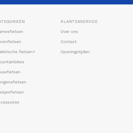
ATEGORIEËN
KLANTENSERVICE
amesfietsen
Over ons
renfietsen
Contact
ektrische fietsen⚡
Openingstijden
ountainbikes
ouwfietsen
ongensfietsen
isjesfietsen
ccessoires