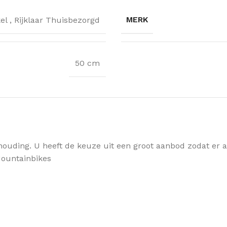
MERK
kel
,
Rijklaar Thuisbezorgd
50 cm
houding. U heeft de keuze uit een groot aanbod zodat er alt
 Mountainbikes