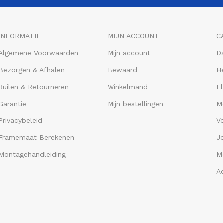
INFORMATIE
MIJN ACCOUNT
C
Algemene Voorwaarden
Mijn account
D
Bezorgen & Afhalen
Bewaard
He
Ruilen & Retourneren
Winkelmand
El
Garantie
Mijn bestellingen
M
Privacybeleid
V
Framemaat Berekenen
J
Montagehandleiding
Me
A