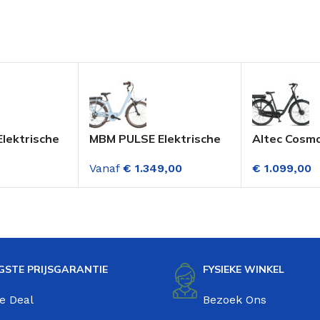
lektrische
MBM PULSE Elektrische
Altec Cosmo
8 Inch
Fiets 28 Inch Dame
Dame 28 Inc
Vanaf
€
1.349,00
€
1.099,00
ving)
Lichtblauw 7 Versnelling
Versnelling
Disc Mat
(Voorwielm
Hydraulisch
GSTE PRIJSGARANTIE
FYSIEKE WINKEL
e Deal
Bezoek Ons