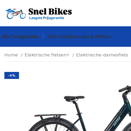
Alle Categorieën
Over Ons
Bezorgen & Afhalen
Home
Elektrische fietsen⚡
Elektrische-damesfiets
-6%