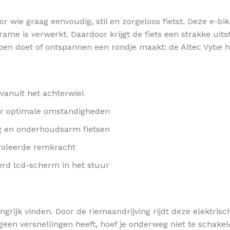
r wie graag eenvoudig, stil en zorgeloos fietst. Deze e-
me is verwerkt. Daardoor krijgt de fiets een strakke uitstr
appen doet of ontspannen een rondje maakt: de Altec Vybe h
vanuit het achterwiel
er optimale omstandigheden
ig en onderhoudsarm fietsen
roleerde remkracht
rd lcd-scherm in het stuur
grijk vinden. Door de riemaandrijving rijdt deze elektrisc
geen versnellingen heeft, hoef je onderweg niet te schakel