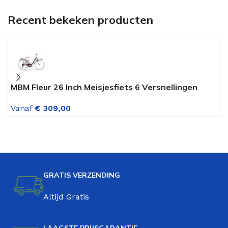
Recent bekeken producten
MBM Fleur 26 Inch Meisjesfiets 6 Versnellingen
M
Zwart
V
Vanaf
€
309,00
V
GRATIS VERZENDING
Altijd Gratis
LAAGSTE PRIJSGARANTIE