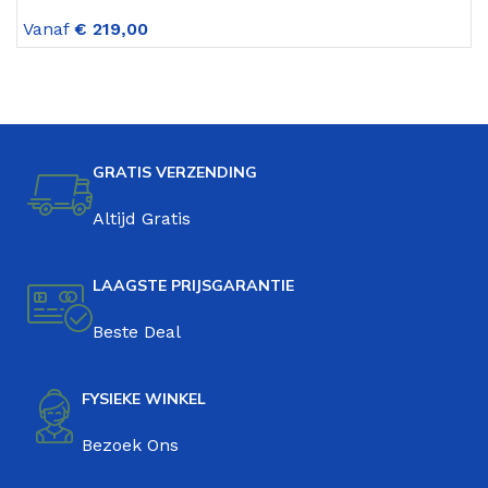
Holywood White
Z
Vanaf
€
219,00
V
GRATIS VERZENDING
Altijd Gratis
LAAGSTE PRIJSGARANTIE
Beste Deal
FYSIEKE WINKEL
Bezoek Ons