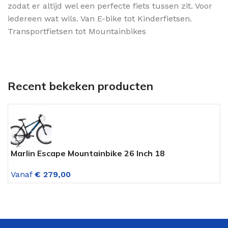
zodat er altijd wel een perfecte fiets tussen zit. Voor
iedereen wat wils. Van E-bike tot Kinderfietsen.
Transportfietsen tot Mountainbikes
Recent bekeken producten
Marlin Escape Mountainbike 26 Inch 18
U
Versnellingen Zwart-blauw
V
Vanaf
€
279,00
V