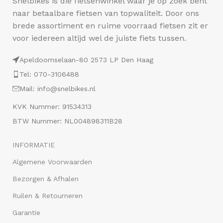
Snelbikes is die fietsenwinkel waar je op zoek bent
naar betaalbare fietsen van topwaliteit. Door ons
brede assortiment en ruime voorraad fietsen zit er
voor iedereen altijd wel de juiste fiets tussen.
Apeldoornselaan-80 2573 LP Den Haag
Tel: 070-3106488
Mail: info@snelbikes.nl
KVK Nummer: 91534313
BTW Nummer: NL004898311B28
INFORMATIE
Algemene Voorwaarden
Bezorgen & Afhalen
Ruilen & Retourneren
Garantie