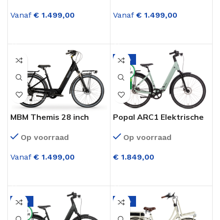
Vanaf
€
1.499,00
Vanaf
€
1.499,00
OPTIES SELECTEREN
OPTIES SELECTEREN
-12%
MBM Themis 28 inch
Popal ARC1 Elektrische
elektrische fiets Zwart
Damesfiets 28 Inch
Op voorraad
Op voorraad
(Riemaandrijving)
Hydraulisch.Disc Gentle
Vanaf
€
1.499,00
€
1.849,00
Green
OPTIES SELECTEREN
OPTIES SELECTEREN
-12%
-14%