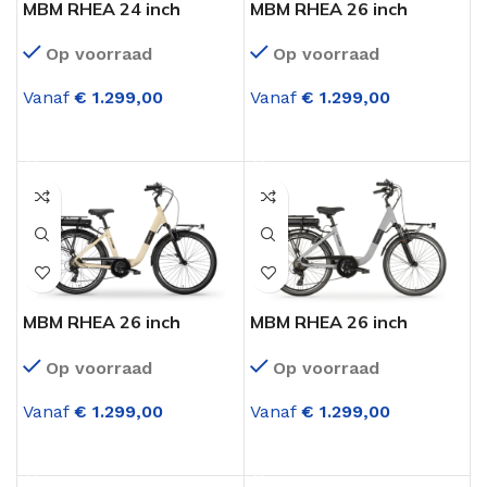
MBM RHEA 24 inch
MBM RHEA 26 inch
Elektrische fiets
Elektrische fiets
Op voorraad
Op voorraad
achterwielmotor 7
achterwielmotor 7
versnellingen Rood
versnellingen Blauw
Vanaf
€
1.299,00
Vanaf
€
1.299,00
OPTIES SELECTEREN
OPTIES SELECTEREN
MBM RHEA 26 inch
MBM RHEA 26 inch
Elektrische fiets
Elektrische fiets
Op voorraad
Op voorraad
achterwielmotor 7
achterwielmotor 7
versnellingen Créme
versnellingen Grijs
Vanaf
€
1.299,00
Vanaf
€
1.299,00
OPTIES SELECTEREN
OPTIES SELECTEREN