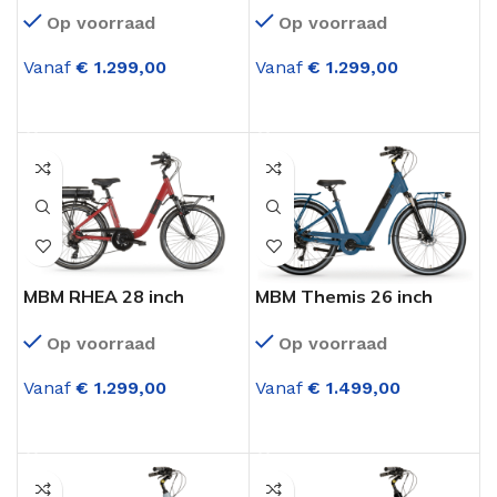
Elektrische fiets
Elektrische fiets
Op voorraad
Op voorraad
achterwielmotor 7
achterwielmotor 7
versnellingen Créme
versnellingen Grijs
Vanaf
€
1.299,00
Vanaf
€
1.299,00
OPTIES SELECTEREN
OPTIES SELECTEREN
MBM RHEA 28 inch
MBM Themis 26 inch
Elektrische fiets
elektrische fiets Blauw
Op voorraad
Op voorraad
achterwielmotor 7
versnellingen Rood
Vanaf
€
1.299,00
Vanaf
€
1.499,00
OPTIES SELECTEREN
OPTIES SELECTEREN