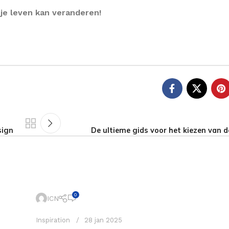
 je leven kan veranderen!
sign
De ultieme gids voor het kiezen van de
0
ICN
Inspiration
28 jan 2025