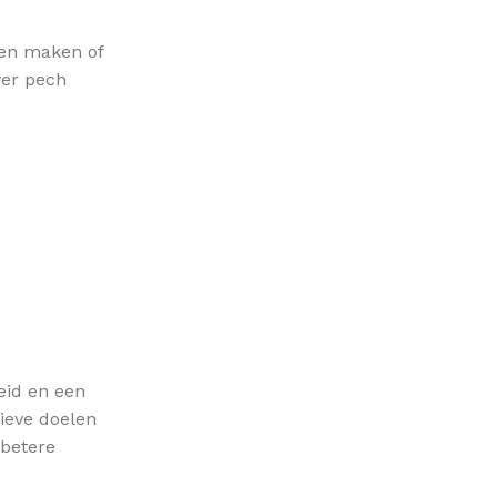
ten maken of
ver pech
eid en een
tieve doelen
 betere