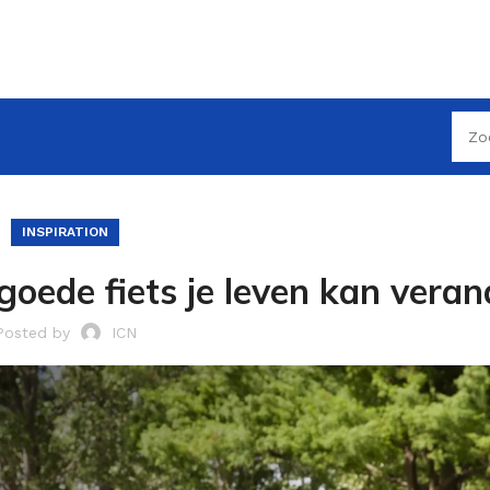
INSPIRATION
oede fiets je leven kan vera
Posted by
ICN