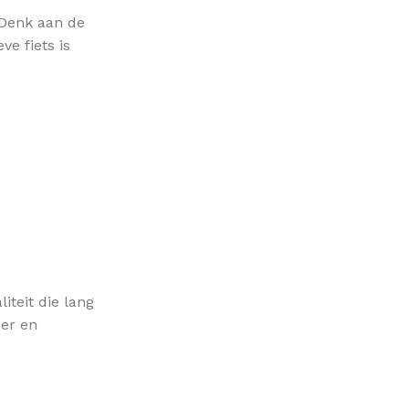
. Denk aan de
e fiets is
iteit die lang
eer en