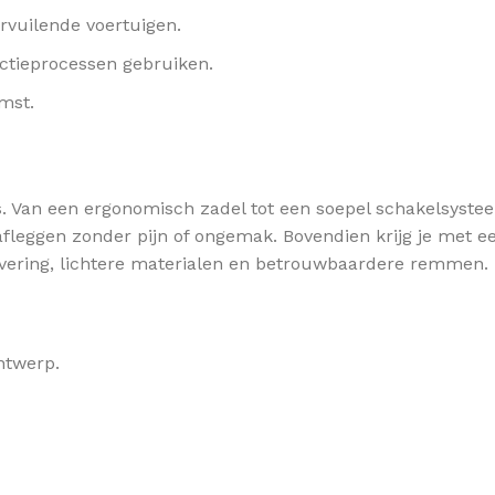
rvuilende voertuigen.
ctieprocessen gebruiken.
omst.
s. Van een ergonomisch zadel tot een soepel schakelsystee
afleggen zonder pijn of ongemak. Bovendien krijg je met e
e vering, lichtere materialen en betrouwbaardere remmen.
ntwerp.