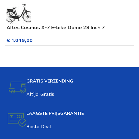
Altec Cosmos X-7 E-bike Dame 28 Inch 7
M
Versnellingen Vestel Accu Mat Zwart
7
€
1.049,00
V
GRATIS VERZENDING
Altijd Gratis
LAAGSTE PRIJSGARANTIE
Beste Deal