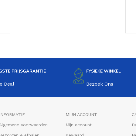
GSTE PRIJSGARANTIE
FYSIEKE WINKEL
e Deal
Bezoek Ons
INFORMATIE
MIJN ACCOUNT
C
Algemene Voorwaarden
Mijn account
D
Bezorgen & Afhalen
Bewaard
He